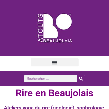
Rire en Beaujolais
Ateliers yoga du rire (rigologie), sophrologie,