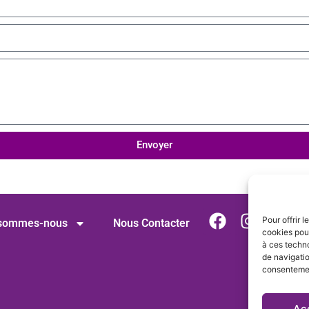
Envoyer
Pour offrir 
 sommes-nous
Nous Contacter
cookies pour
à ces techn
de navigatio
consentement
Ac