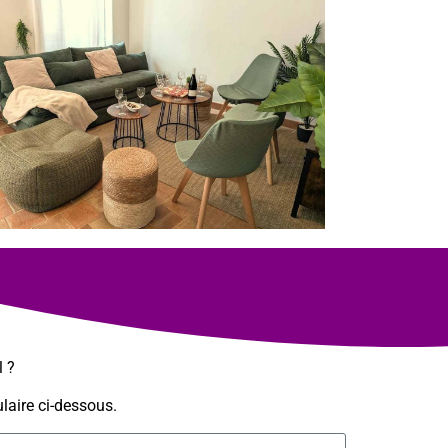
l ?
laire ci-dessous.