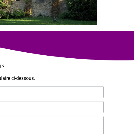
l ?
laire ci-dessous.