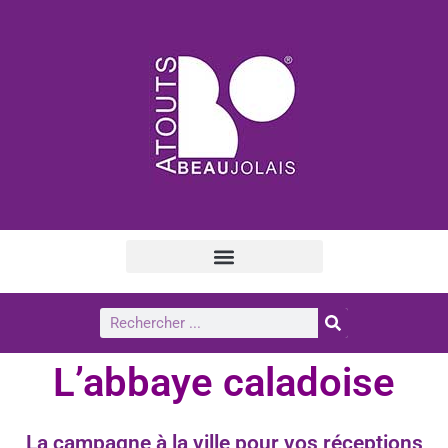
L’abbaye caladoise
La campagne à la ville pour vos réceptions