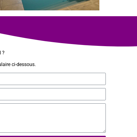
l ?
laire ci-dessous.