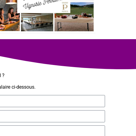
l ?
laire ci-dessous.