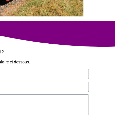
l ?
laire ci-dessous.