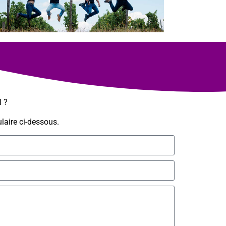
l ?
laire ci-dessous.