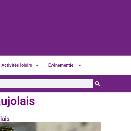
Activités loisirs
Evénementiel
ujolais
lais