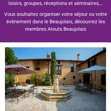
loisirs, groupes, réceptions et séminaires,…
Vous bénéficiez d'avantages
Vous souhaitez organiser votre séjour ou votre
évènement dans le Beaujolais, découvrez les
auprès de nombreux
membres Atouts Beaujolais
prestataires !
Découvrez le Pass'
Privilèges