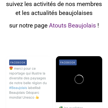
suivez les activités de nos membres
et les actualités beaujolaises
sur notre page
Atouts Beaujolais
!
FACEBOOK
FACEBOOK
merci pour ce
reportage qui illustre la
diversite des paysages
de notre belle région du
#Beaujolais
labellisé
Beaujolais Géoparc
mondial Unesco
les cyclistes