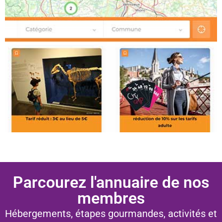
Pass' Privilèges
Parcourez l'annuaire de nos
Vous séjournez dans un
membres
hébergement partenaire
Hébergements, étapes gourmandes, activités et
Atouts Beaujolais