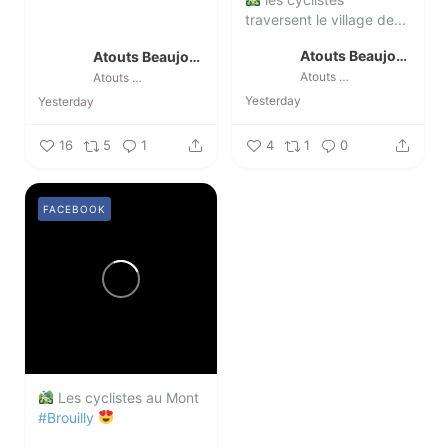
traversent le village de...
Atouts Beaujolais
Atouts Beaujolais
Atouts Beaujolais
Atouts Beaujolais
Yesterday
Yesterday
16
5
1
4
1
0
FACEBOOK
Les cyclistes au Mont
#Brouilly